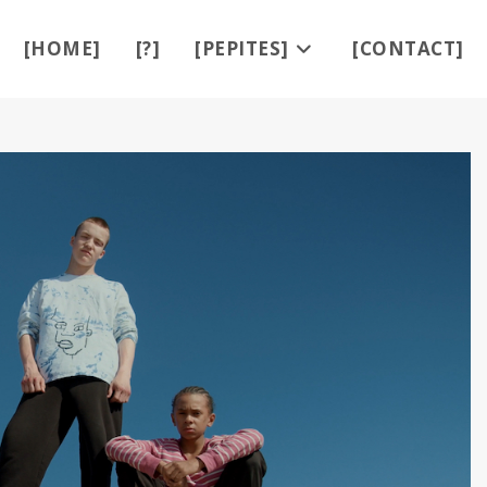
[HOME]
[?]
[PEPITES]
[CONTACT]