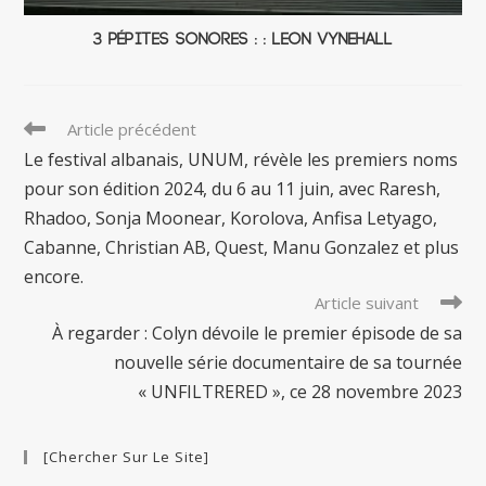
3 Pépites Sonores : : Leon Vynehall
Read
Article précédent
more
Le festival albanais, UNUM, révèle les premiers noms
articles
pour son édition 2024, du 6 au 11 juin, avec Raresh,
Rhadoo, Sonja Moonear, Korolova, Anfisa Letyago,
Cabanne, Christian AB, Quest, Manu Gonzalez et plus
encore.
Article suivant
À regarder : Colyn dévoile le premier épisode de sa
nouvelle série documentaire de sa tournée
« UNFILTRERED », ce 28 novembre 2023
[Chercher Sur Le Site]