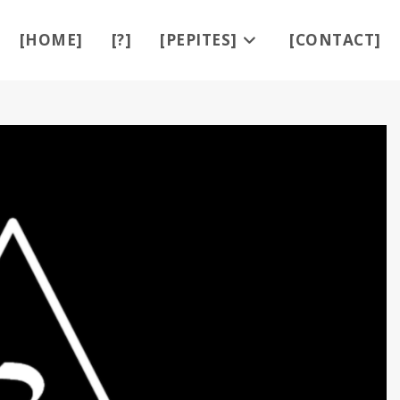
[HOME]
[?]
[PEPITES]
[CONTACT]