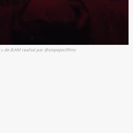
 » de 8:AM realisé par @stopejectfilms