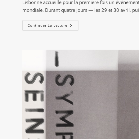
Lisbonne accueille pour la première fois un événement 
publication :
mondiale. Durant quatre jours — les 29 et 30 avril, pu
Lisbon
Continuer La Lecture
Dance
Summit
:
Lisbonne
Devient
La
Nouvelle
Capitale
Mondiale
De
La
Musique
Électronique
Le
Temps
D’un
Sommet,
Du
29
Avril
Au
2
Mai
2026