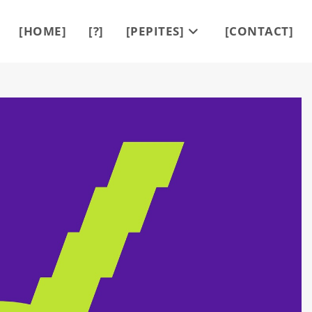
[HOME]
[?]
[PEPITES]
[CONTACT]