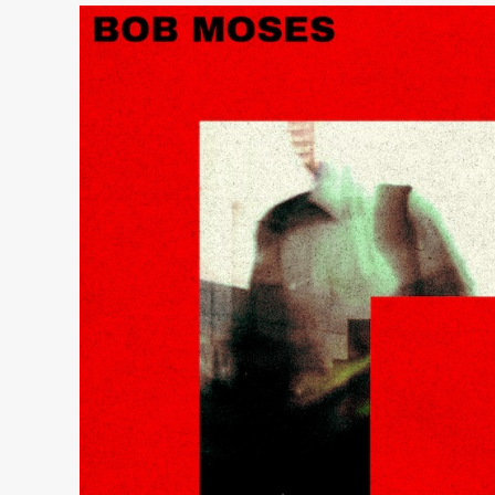
S’associent
Pour
Cosigner
Un
Single
«
Symphonie
Des
Seins
»,
Deuxième
Titre
Extrait
Du
Prochain
Album
De
Liebing,
Evolver
,
À
Paraître
Fin
Mars
2026,
Via
CLR