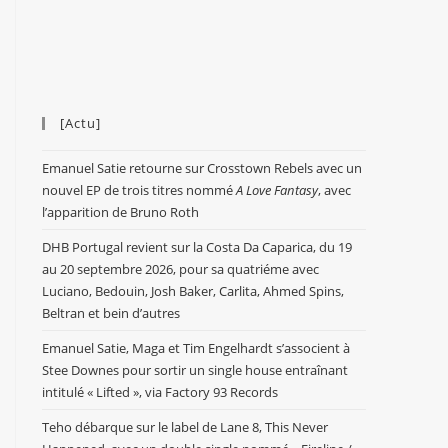
[Actu]
Emanuel Satie retourne sur Crosstown Rebels avec un
nouvel EP de trois titres nommé
A Love Fantasy
, avec
l’apparition de Bruno Roth
DHB Portugal revient sur la Costa Da Caparica, du 19
au 20 septembre 2026, pour sa quatriéme avec
Luciano, Bedouin, Josh Baker, Carlita, Ahmed Spins,
Beltran et bein d’autres
Emanuel Satie, Maga et Tim Engelhardt s’associent à
Stee Downes pour sortir un single house entraînant
intitulé « Lifted », via Factory 93 Records
Teho débarque sur le label de Lane 8, This Never