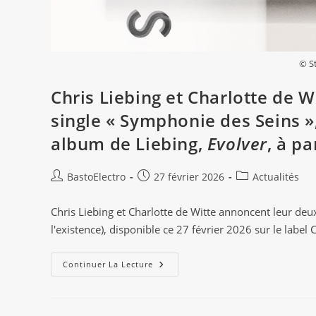
© S
Chris Liebing et Charlotte de W
single « Symphonie des Seins »
album de Liebing,
Evolver
, à p
Auteur/autrice
Publication
Post
BastoElectro
27 février 2026
Actualités
de
publiée :
category:
la
Chris Liebing et Charlotte de Witte annoncent leur d
publication :
l'existence), disponible ce 27 février 2026 sur le label
Chris
Continuer La Lecture
Liebing
Et
Charlotte
De
Witte