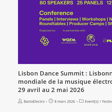
Lisbon Dance Summit : Lisbonne
mondiale de la musique électr
29 avril au 2 mai 2026
Auteur/autrice
Publication
Post
BastoElectro
8 mars 2026
Event[s]
/
Festiv
de
publiée :
category:
la