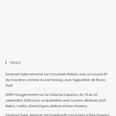
[Actu]
Emanuel Satie retourne sur Crosstown Rebels avec un nouvel EP
de trois titres nommé
A Love Fantasy
, avec l’apparition de Bruno
Roth
DHB Portugal revient sur la Costa Da Caparica, du 19 au 20
septembre 2026, pour sa quatriéme avec Luciano, Bedouin, Josh
Baker, Carlita, Ahmed Spins, Beltran et bein d’autres
Emanuel Satie, Maga et Tim Engelhardt s’associent à Stee Downes