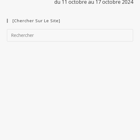
du 11 octobre au 17 octobre 2024
[Chercher Sur Le Site]
Pre
Esc
to
clo
the
sea
pan