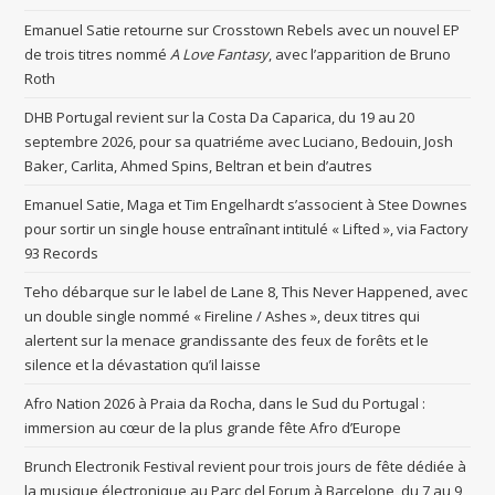
Emanuel Satie retourne sur Crosstown Rebels avec un nouvel EP
de trois titres nommé
A Love Fantasy
, avec l’apparition de Bruno
Roth
DHB Portugal revient sur la Costa Da Caparica, du 19 au 20
septembre 2026, pour sa quatriéme avec Luciano, Bedouin, Josh
Baker, Carlita, Ahmed Spins, Beltran et bein d’autres
Emanuel Satie, Maga et Tim Engelhardt s’associent à Stee Downes
pour sortir un single house entraînant intitulé « Lifted », via Factory
93 Records
Teho débarque sur le label de Lane 8, This Never Happened, avec
un double single nommé « Fireline / Ashes », deux titres qui
alertent sur la menace grandissante des feux de forêts et le
silence et la dévastation qu’il laisse
Afro Nation 2026 à Praia da Rocha, dans le Sud du Portugal :
immersion au cœur de la plus grande fête Afro d’Europe
Brunch Electronik Festival revient pour trois jours de fête dédiée à
la musique électronique au Parc del Forum à Barcelone, du 7 au 9