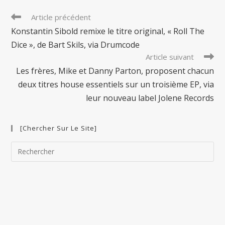
Read
Article précédent
more
Konstantin Sibold remixe le titre original, « Roll The
articles
Dice », de Bart Skils, via Drumcode
Article suivant
Les frères, Mike et Danny Parton, proposent chacun
deux titres house essentiels sur un troisième EP, via
leur nouveau label Jolene Records
[Chercher Sur Le Site]
Pre
Esc
to
clo
the
sea
pan