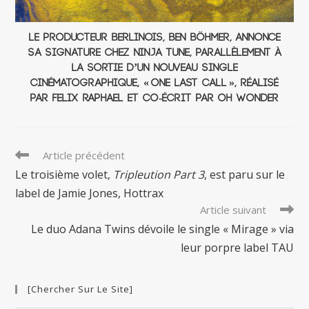
Le producteur berlinois, Ben Böhmer, annonce
sa signature chez Ninja Tune, parallèlement à
la sortie d’un nouveau single
cinématographique, « One Last Call », réalisé
par Felix Raphael et co-écrit par Oh Wonder
Read
Article précédent
more
Le troisième volet,
Tripleution Part 3
, est paru sur le
articles
label de Jamie Jones, Hottrax
Article suivant
Le duo Adana Twins dévoile le single « Mirage » via
leur porpre label TAU
[Chercher Sur Le Site]