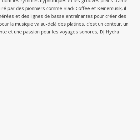
e dont les rythmes hypnotiques et les grooves pleins d’âme
nspiré par des pionniers comme Black Coffee et Keinemusik, il
érées et des lignes de basse entraînantes pour créer des
our la musique va au-delà des platines, c’est un conteur, un
sante et une passion pour les voyages sonores, DJ Hydra