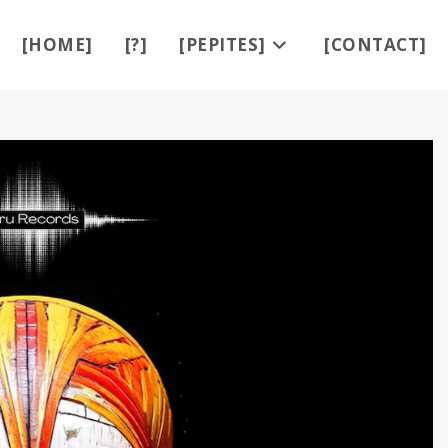
[HOME]
[?]
[PEPITES]
[CONTACT]