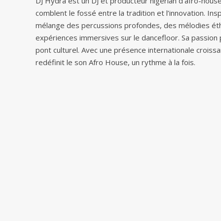
DJ Hydra est un DJ et producteur nigérian d’afro-hous
comblent le fossé entre la tradition et l’innovation. I
mélange des percussions profondes, des mélodies éth
expériences immersives sur le dancefloor. Sa passion p
pont culturel. Avec une présence internationale crois
redéfinit le son Afro House, un rythme à la fois.