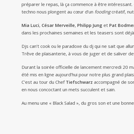
préparer le repas, là ça commence à être intéressant. 
techno nous plongent au cœur d’un
fooding
créatif, nutr
Mia Luci
,
César Merveille
,
Philipp Jung
et
Pat Bodme
dans les prochaines semaines et les teasers sont déjà 
Djs can’t cook ou le paradoxe du dj qui ne sait que all
Trêve de plaisanterie, à vous de juger et de saliver de
Durant la soirée officielle de lancement mercredi 20 ma
été mis en ligne aujourd’hui pour notre plus grand plaisi
C’est au tour du Chef
Tiefschwarz
accompagné de so
en nous concoctant un mets succulent et sain.
Au menu une « Black Salad », du gros son et une bonne 