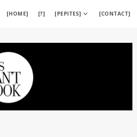
[HOME]
[?]
[PEPITES]
[CONTACT]