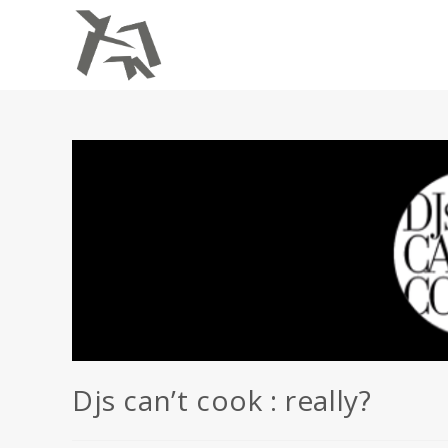
Skip
to
content
Djs can’t cook : really?