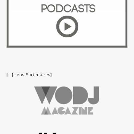
[Liens Partenaires]