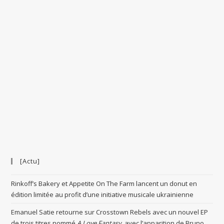
[Actu]
Rinkoff’s Bakery et Appetite On The Farm lancent un donut en
édition limitée au profit d’une initiative musicale ukrainienne
Emanuel Satie retourne sur Crosstown Rebels avec un nouvel EP
de trois titres nommé
A Love Fantasy
, avec l’apparition de Bruno