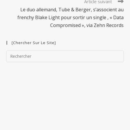
Article suivant
Le duo allemand, Tube & Berger, s’associent au
frenchy Blake Light pour sortir un single , « Data
Compromised », via Zehn Records
[Chercher Sur Le Site]
Pre
Esc
to
clo
the
sea
pan