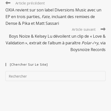
Read
Article précédent
more
OXIA revient sur son label Diversions Music avec un
articles
EP en trois parties,
Fate
, incluant des remixes de
Dense & Pika et Matt Sassari
Article suivant
Boys Noize & Kelsey Lu dévoilent un clip de « Love &
Validation », extrait de l’album à paraître
Polar-/+y
, via
Boysnoize Records
[Chercher Sur Le Site]
Pre
Esc
to
clo
the
sea
pan