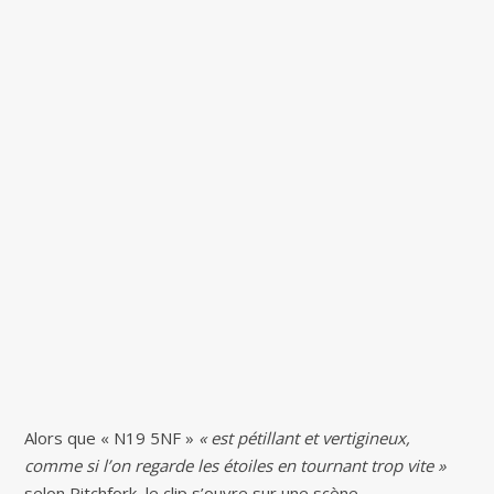
Alors que « N19 5NF »
« est pétillant et vertigineux,
comme si l’on regarde les étoiles en tournant trop vite »
selon Pitchfork, le clip s’ouvre sur une scène