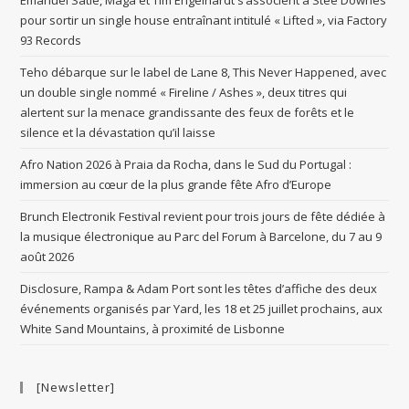
Emanuel Satie, Maga et Tim Engelhardt s’associent à Stee Downes
pour sortir un single house entraînant intitulé « Lifted », via Factory
93 Records
Teho débarque sur le label de Lane 8, This Never Happened, avec
un double single nommé « Fireline / Ashes », deux titres qui
alertent sur la menace grandissante des feux de forêts et le
silence et la dévastation qu’il laisse
Afro Nation 2026 à Praia da Rocha, dans le Sud du Portugal :
immersion au cœur de la plus grande fête Afro d’Europe
Brunch Electronik Festival revient pour trois jours de fête dédiée à
la musique électronique au Parc del Forum à Barcelone, du 7 au 9
août 2026
Disclosure, Rampa & Adam Port sont les têtes d’affiche des deux
événements organisés par Yard, les 18 et 25 juillet prochains, aux
White Sand Mountains, à proximité de Lisbonne
[Newsletter]