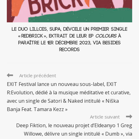
Le duo lillois, Supa, dévoile un premier single
« RedBrick », extrait de leur EP
Colours
à
paraître le 1er décembre 2023, via Besides
Records
Read
Article précédent
more
EXIT Festival lance un nouveau sous-label, EXIT
articles
R:Evolution, dédié à la musique méditative et curative,
avec un single de Satori & Naked intitulé « Niška
Banja Feat. Tamara Kezz »
Article suivant
Deep Fiktion, le nouveau projet d’Eldeanyo 1 Greg
Willowe, délivre un single intitulé « Dumb », via