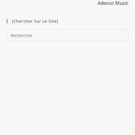
Adesso Music
[Chercher Sur Le Site]
Pre
Esc
to
clo
the
sea
pan