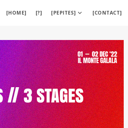
[HOME]
[?]
[PEPITES]
[CONTACT]