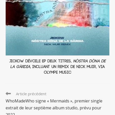
Jickow dévoile EP deux titres,
Nòstra Dòna de
la Gàrdia
, incluant un remix de Nick Muir, via
Olympe Music
Read
Article précédent
more
WhoMadeWho signe « Mermaids », premier single
articles
extrait de leur septième album studio, prévu pour
2022