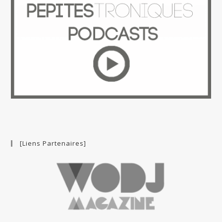
[Liens Partenaires]