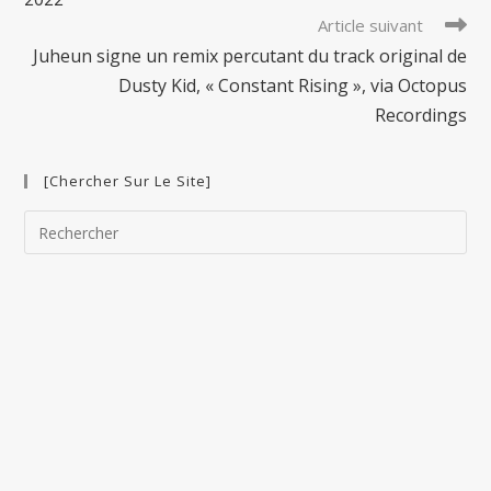
Article suivant
Juheun signe un remix percutant du track original de
Dusty Kid, « Constant Rising », via Octopus
Recordings
[Chercher Sur Le Site]
Pre
Esc
to
clo
the
sea
pan