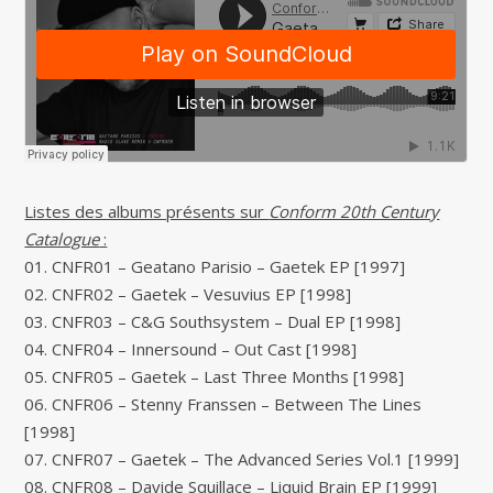
Listes des albums présents sur
Conform 20th Century
Catalogue
:
01. CNFR01 – Geatano Parisio – Gaetek EP [1997]
02. CNFR02 – Gaetek – Vesuvius EP [1998]
03. CNFR03 – C&G Southsystem – Dual EP [1998]
04. CNFR04 – Innersound – Out Cast [1998]
05. CNFR05 – Gaetek – Last Three Months [1998]
06. CNFR06 – Stenny Franssen – Between The Lines
[1998]
07. CNFR07 – Gaetek – The Advanced Series Vol.1 [1999]
08. CNFR08 – Davide Squillace – Liquid Brain EP [1999]