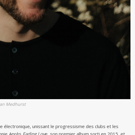
an Medhurst
e électronique, unissant le progressisme des clubs et les
nnie. Après
Fading Lov
e, son premier album sorti en 2015, et