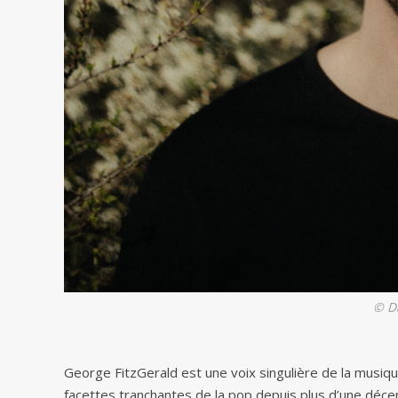
© D
George FitzGerald est une voix singulière de la musiqu
facettes tranchantes de la pop depuis plus d’une déce