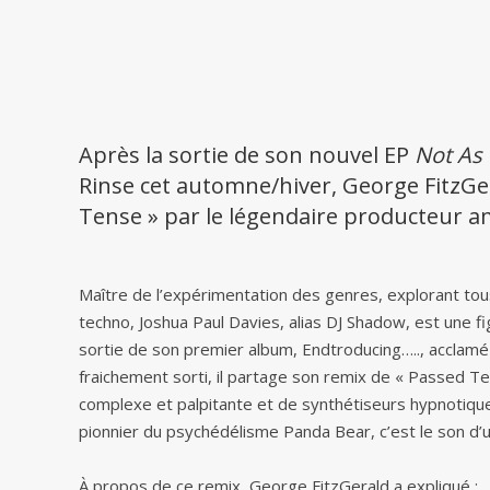
Après la sortie de son nouvel EP
Not As 
Rinse cet automne/hiver, George FitzGe
Tense » par le légendaire producteur a
Maître de l’expérimentation des genres, explorant tous
techno, Joshua Paul Davies, alias DJ Shadow, est une 
sortie de son premier album, Endtroducing….., acclamé
fraichement sorti, il partage son remix de « Passed T
complexe et palpitante et de synthétiseurs hypnotiques
pionnier du psychédélisme Panda Bear, c’est le son d’u
À propos de ce remix, George FitzGerald a expliqué :