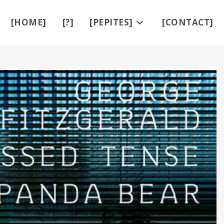
[HOME]
[?]
[PEPITES]
[CONTACT]