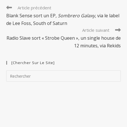
Read
Article précédent
more
Blank Sense sort un EP,
Sombrero Galaxy
, via le label
articles
de Lee Foss, South of Saturn
Article suivant
Radio Slave sort « Strobe Queen », un single house de
12 minutes, via Rekids
[Chercher Sur Le Site]
Pre
Esc
to
clo
the
sea
pan