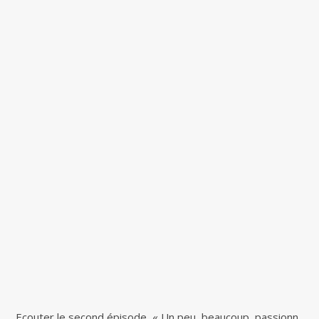
Ecouter le second épisode, « Un peu, beaucoup, passionn​