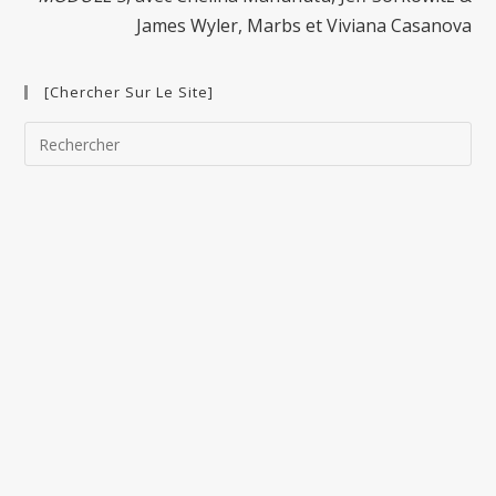
James Wyler, Marbs et Viviana Casanova
[Chercher Sur Le Site]
Pre
Esc
to
clo
the
sea
pan