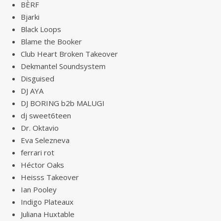
BÈRF
Bjarki
Black Loops
Blame the Booker
Club Heart Broken Takeover
Dekmantel Soundsystem
Disguised
DJ AYA
DJ BORING b2b MALUGI
dj sweet6teen
Dr. Oktavio
Eva Selezneva
ferrari rot
Héctor Oaks
Heisss Takeover
Ian Pooley
Indigo Plateaux
Juliana Huxtable