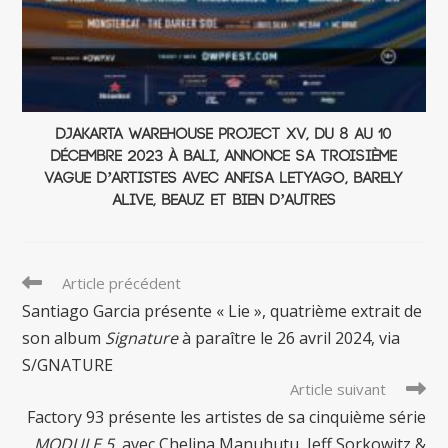
Djakarta Warehouse Project XV, du 8 au 10
décembre 2023 à Bali, annonce sa troisième
vague d’artistes avec Anfisa Letyago, Barely
Alive, Beauz et bien d’autres
Read
Article précédent
more
Santiago Garcia présente « Lie », quatrième extrait de
articles
son album
Signature
à paraître le 26 avril 2024, via
S/GNATURE
Article suivant
Factory 93 présente les artistes de sa cinquième série
MODULE 5
, avec Chelina Manuhutu, Jeff Sorkowitz &