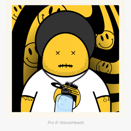
Fro © HouseHeads