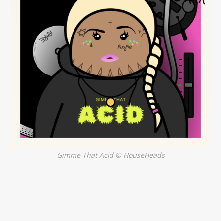
Gimme That Acid © HouseHeads