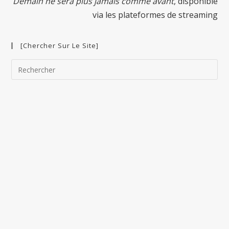
Demain ne sera plus jamais comme avant
, disponible
via les plateformes de streaming
[Chercher Sur Le Site]
Pre
Esc
to
clo
the
sea
pan