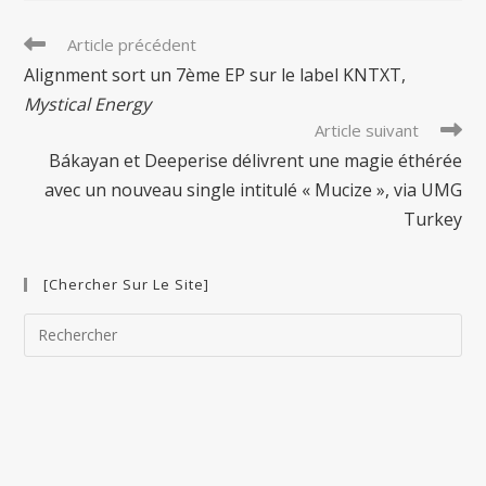
Read
Article précédent
more
Alignment sort un 7ème EP sur le label KNTXT,
articles
Mystical Energy
Article suivant
Bákayan et Deeperise délivrent une magie éthérée
avec un nouveau single intitulé « Mucize », via UMG
Turkey
[Chercher Sur Le Site]
Pre
Esc
to
clo
the
sea
pan