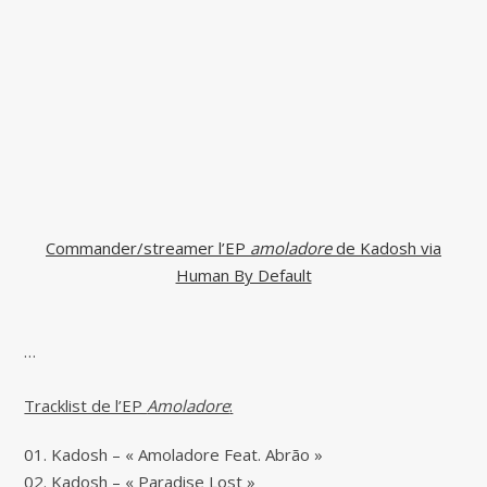
Commander/streamer l’EP
amoladore
de Kadosh via
Human By Default
…
Tracklist de l’EP
Amoladore
:
01. Kadosh – « Amoladore Feat. Abrão »
02. Kadosh – « Paradise Lost »