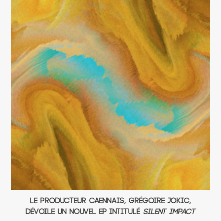
Le producteur caennais, Grégoire Jokic,
dévoile un nouvel EP intitulé
Silent Impact