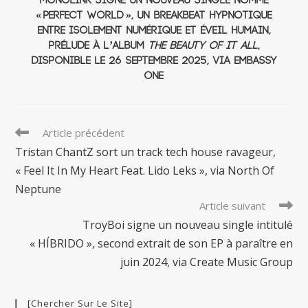
Monolink signe un nouveau single nommé
« Perfect World », un breakbeat hypnotique
entre isolement numérique et éveil humain,
prélude à l’album
The Beauty Of It All
,
disponible le 26 septembre 2025, via Embassy
One
Read
Article précédent
more
Tristan ChantZ sort un track tech house ravageur,
articles
« Feel It In My Heart Feat. Lido Leks », via North Of
Neptune
Article suivant
TroyBoi signe un nouveau single intitulé
« HÍBRIDO », second extrait de son EP à paraître en
juin 2024, via Create Music Group
[Chercher Sur Le Site]