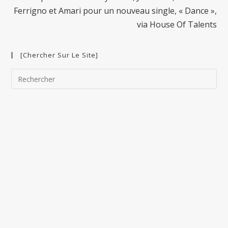
Ferrigno et Amari pour un nouveau single, « Dance »,
via House Of Talents
[Chercher Sur Le Site]
Pre
Esc
to
clo
the
sea
pan