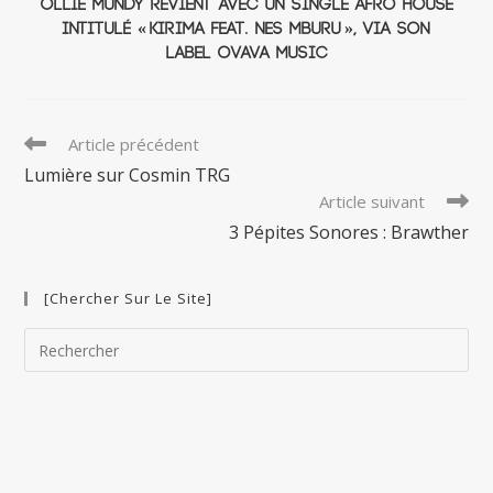
Ollie Mundy revient avec un single afro house
intitulé « Kirima Feat. Nes Mburu », via son
label Ovava Music
Read
Article précédent
more
Lumière sur Cosmin TRG
articles
Article suivant
3 Pépites Sonores : Brawther
[Chercher Sur Le Site]
Pre
Esc
to
clo
the
sea
pan