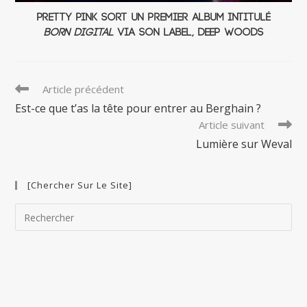
Pretty Pink sort un premier album intitulé
Born Digital
via son label, Deep Woods
Read
Article précédent
more
Est-ce que t’as la tête pour entrer au Berghain ?
articles
Article suivant
Lumière sur Weval
[Chercher Sur Le Site]
Pre
Esc
to
clo
the
sea
pan