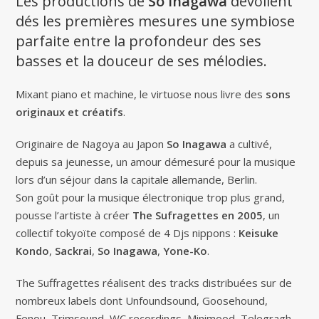
Les productions de
So Inagawa
dévoilent
dés les premières mesures une symbiose
parfaite entre la profondeur des ses
basses et la douceur de ses mélodies.
Mixant piano et machine, le virtuose nous livre des
sons
originaux et créatifs
.
Originaire de Nagoya au Japon
So Inagawa
a cultivé,
depuis sa jeunesse, un amour démesuré pour la musique
lors d’un séjour dans la capitale allemande, Berlin.
Son goût pour la musique électronique trop plus grand,
pousse l’artiste à créer
The Sufragettes en 2005
, un
collectif tokyoïte composé de 4 Djs nippons :
Keisuke
Kondo
,
Sackrai
,
So Inagawa
,
Yone-Ko
.
The Suffragettes réalisent des tracks distribuées sur de
nombreux labels dont Unfoundsound, Goosehound,
Fenou, Trimsound, WC recordings, Minimood, Telegragh,