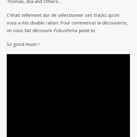
Thomas, Ata and Others…
C’était tellement dur de sélectionner ses tracks qu’on
vous a mis double ration. Pour commencer la découverte,
on vous fait découvrir
Fukushima
.
juste ici
.
So good music !