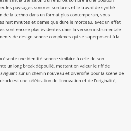
entant la transition d’un endroit sombre à une position
avec les paysages sonores sombres et le travail de synthé
on de la techno dans un format plus contemporain, vous
s huit minutes et demie que dure le morceau, avec un effet
es sont encore plus évidentes dans la version instrumentale
ments de design sonore complexes qui se superposent à la
présente une identité sonore similaire à celle de son
te un long break dépouillé, mettant en valeur le riff de
 Naviguant sur un chemin nouveau et diversifié pour la scène de
ock est une célébration de l’innovation et de l’originalité,