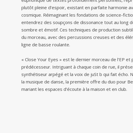
euphonique de textes profondément personnels, représ
plutôt pleine d’espoir, existant en parfaite harmonie 
cosmique. Réimaginant les fondations de science-ficti
entendrez des soupçons de dissonance tout au long de
sombre et émotif. Ces techniques de production subtil
du morceau, avec des percussions creuses et des élé
ligne de basse roulante.
« Close Your Eyes » est le dernier morceau de l’EP et 
prédécesseur. Intriguant à chaque coin de rue, il présen
synthétiseur arpégé et la voix de juSt b qui fait écho.
la musique de danse, la première offre du duo pour Bedr
mariant les espaces d’écoute à la maison et en club.