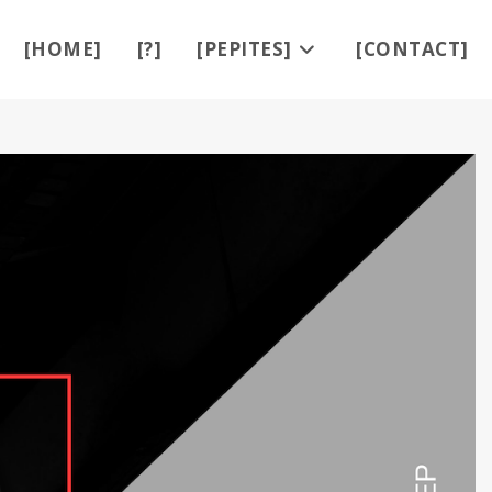
[HOME]
[?]
[PEPITES]
[CONTACT]