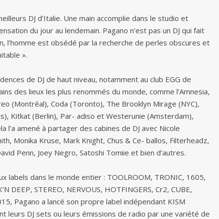
eilleurs DJ d’Italie. Une main accomplie dans le studio et
sensation du jour au lendemain. Pagano n’est pas un DJ qui fait
son, l’homme est obsédé par la recherche de perles obscures et
itable ».
sidences de DJ de haut niveau, notamment au club EGG de
rtains des lieux les plus renommés du monde, comme l’Amnesia,
tereo (Montréal), Coda (Toronto), The Brooklyn Mirage (NYC),
), Kitkat (Berlin), Par- adiso et Westerunie (Amsterdam),
la l’a amené à partager des cabines de DJ avec Nicole
ith, Monika Kruse, Mark Knight, Chus & Ce- ballos, Filterheadz,
avid Penn, Joey Negro, Satoshi Tomiie et bien d’autres.
reux labels dans le monde entier : TOOLROOM, TRONIC, 1605,
’N DEEP, STEREO, NERVOUS, HOTFINGERS, Cr2, CUBE,
, Pagano a lancé son propre label indépendant KISM
 leurs DJ sets ou leurs émissions de radio par une variété de