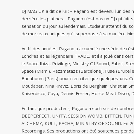
DJ MAG UK a dit de lui : « Pagano est devenu l’un des m
derrière les platines… Pagano n’est pas un DJ qui fait 
sensation du jour au lendemain. Etudieur attentif du 
de morceaux uniques qu’il superpose à sa manière inim
Au fil des années, Pagano a accumulé une série de ré
Londres et au légendaire TRADE, et il a joué dans ce
le Space Ibiza, Privilege, Ministry Of Sound, Fabric, S
Space (Miami), Razzmatazz (Barcelone), Fuse (Bruxelles
Badaboum (Paris) pour n’en citer que quelques-uns. Ce
Moudaber, Nina Kraviz, Boris de Berghain, Christian Sm
Kaiserdisco, Coyu, Dennis Ferrer, Horse Meat Disco, D
En tant que producteur, Pagano a sorti sur de nomb
DEEPERFECT, UNITY, SESSION WOMB, BITTEN, FUNK
ALCHEMY, KULT, PACHA, MINISTRY OF SOUND. En 2015
Recordings. Ses productions ont été soutenues pendant