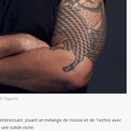
© Pagano
t intéressant. Jouant un mélange de House et de Techno avec
une solide niche.