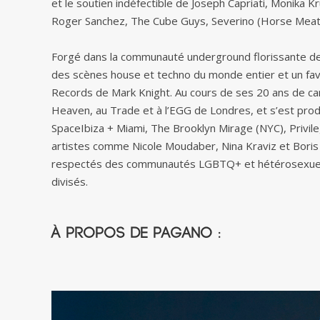
et le soutien indéfectible de Joseph Capriati, Monika 
Roger Sanchez, The Cube Guys, Severino (Horse Meat Di
Forgé dans la communauté underground florissante de 
des scènes house et techno du monde entier et un favo
Records de Mark Knight. Au cours de ses 20 ans de ca
Heaven, au Trade et à l’EGG de Londres, et s’est p
SpaceIbiza + Miami, The Brooklyn Mirage (NYC), Privil
artistes comme Nicole Moudaber, Nina Kraviz et Boris (d
respectés des communautés LGBTQ+ et hétérosexuelle
divisés.
À propos de Pagano :