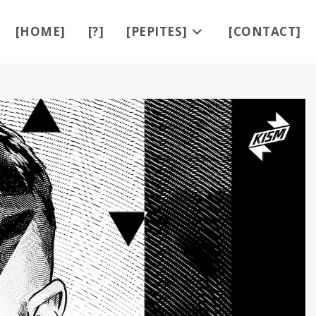
[HOME]
[?]
[PEPITES]
[CONTACT]