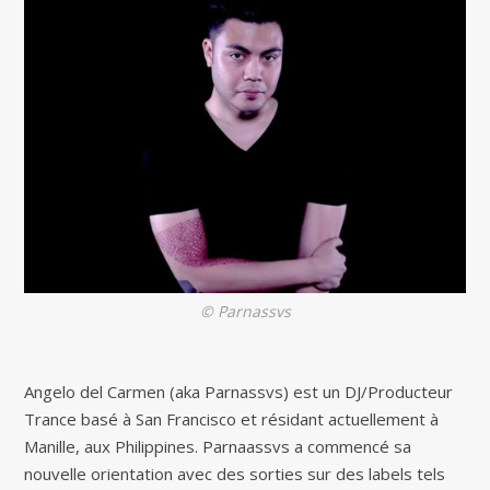
© Parnassvs
Angelo del Carmen (aka Parnassvs) est un DJ/Producteur
Trance basé à San Francisco et résidant actuellement à
Manille, aux Philippines. Parnaassvs a commencé sa
nouvelle orientation avec des sorties sur des labels tels