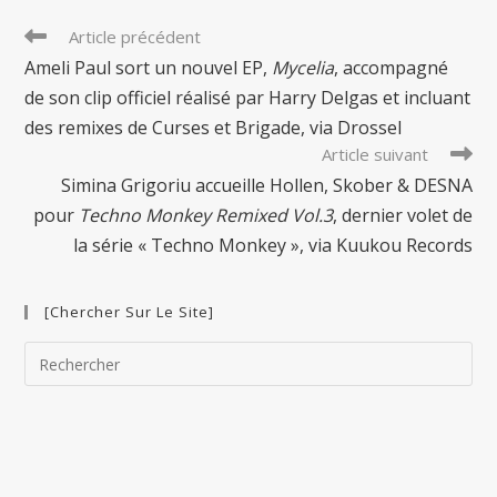
Read
Article précédent
more
Ameli Paul sort un nouvel EP,
Mycelia
, accompagné
articles
de son clip officiel réalisé par Harry Delgas et incluant
des remixes de Curses et Brigade, via Drossel
Article suivant
Simina Grigoriu accueille Hollen, Skober & DESNA
pour
Techno Monkey Remixed Vol.3
, dernier volet de
la série « Techno Monkey », via Kuukou Records
[Chercher Sur Le Site]
Pre
Esc
to
clo
the
sea