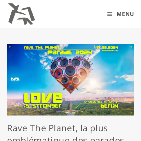
Skip
to
MENU
content
Rave The Planet, la plus
emblématique des parades