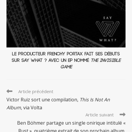
Le producteur frenchy Portax fait ses débuts
sur SAY WHAT ? avec un EP nommé
The Invisible
Game
Read
Article précédent
more
Victor Ruiz sort une compilation,
This Is Not An
articles
Album
, via Volta
Article suivant
Ben Böhmer partage un single onirique intitulé «
Rust », quatrième extrait de son prochain album,