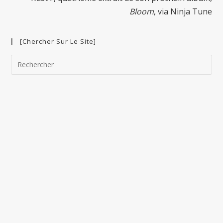
Bloom
, via Ninja Tune
[Chercher Sur Le Site]
Pre
Esc
to
clo
the
sea
pan