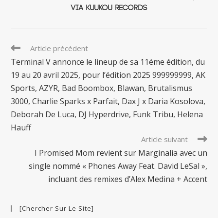
via Kuukou Records
Read
Article précédent
more
Terminal V annonce le lineup de sa 11éme édition, du
articles
19 au 20 avril 2025, pour l’édition 2025 999999999, AK
Sports, AZYR, Bad Boombox, Blawan, Brutalismus
3000, Charlie Sparks x Parfait, Dax J x Daria Kosolova,
Deborah De Luca, DJ Hyperdrive, Funk Tribu, Helena
Hauff
Article suivant
I Promised Mom revient sur Marginalia avec un
single nommé « Phones Away Feat. David LeSal »,
incluant des remixes d’Alex Medina + Accent
[Chercher Sur Le Site]