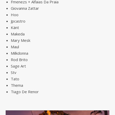
Fmenezs + Alfaias Da Praia
Giovanna Zattar
Hoo
Jpcastro
Känt
Makeda
Mary Mesk
Maul
Milkdonna
Rod Brito
Sage Art
Stv
Tato
Thema
Tiago De Renor