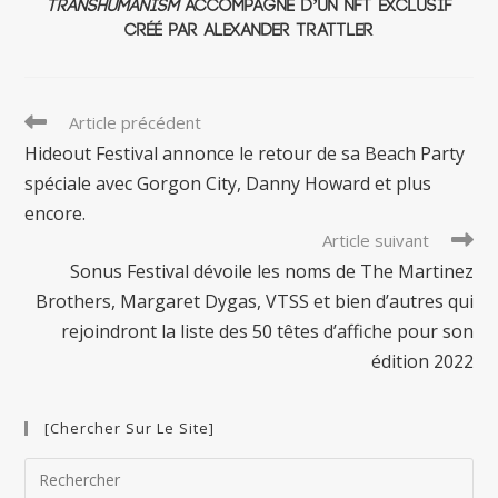
Transhumanism
accompagné d’un NFT exclusif
créé par Alexander Trattler
Read
Article précédent
more
Hideout Festival annonce le retour de sa Beach Party
articles
spéciale avec Gorgon City, Danny Howard et plus
encore.
Article suivant
Sonus Festival dévoile les noms de The Martinez
Brothers, Margaret Dygas, VTSS et bien d’autres qui
rejoindront la liste des 50 têtes d’affiche pour son
édition 2022
[Chercher Sur Le Site]
Pre
Esc