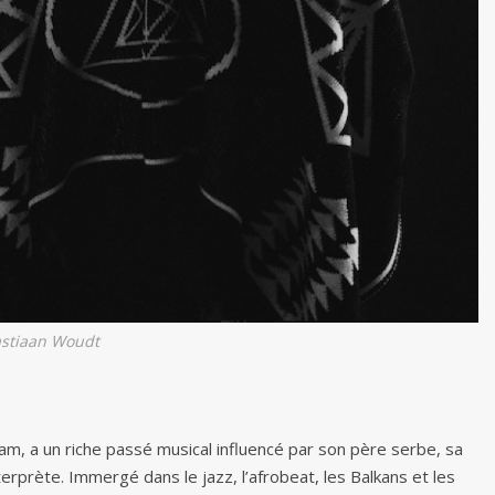
stiaan Woudt
m, a un riche passé musical influencé par son père serbe, sa
rprète. Immergé dans le jazz, l’afrobeat, les Balkans et les