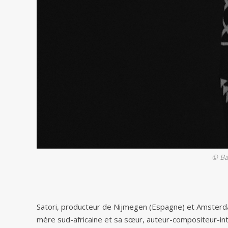
© Ba
Satori, producteur de Nijmegen (Espagne) et Amsterda
mère sud-africaine et sa sœur, auteur-compositeur-inte