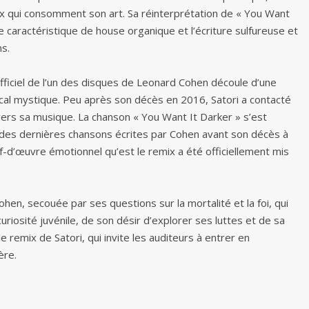
 ceux qui consomment son art. Sa réinterprétation de « You Want
e caractéristique de house organique et l’écriture sulfureuse et
s.
officiel de l’un des disques de Leonard Cohen découle d’une
ical mystique. Peu après son décès en 2016, Satori a contacté
avers sa musique. La chanson « You Want It Darker » s’est
e des dernières chansons écrites par Cohen avant son décès à
hef-d’œuvre émotionnel qu’est le remix a été officiellement mis
hen, secouée par ses questions sur la mortalité et la foi, qui
uriosité juvénile, de son désir d’explorer ses luttes et de sa
le remix de Satori, qui invite les auditeurs à entrer en
ère.