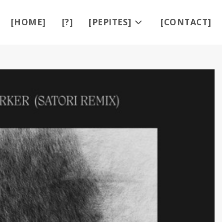
[HOME]
[?]
[PEPITES]
[CONTACT]