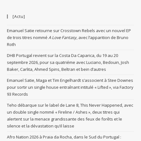
[Actu]
Emanuel Satie retourne sur Crosstown Rebels avec un nouvel EP
de trois titres nommé
A Love Fantasy
, avec l’apparition de Bruno
Roth
DHB Portugal revient sur la Costa Da Caparica, du 19 au 20
septembre 2026, pour sa quatriéme avec Luciano, Bedouin, Josh
Baker, Carlita, Ahmed Spins, Beltran et bein d’autres
Emanuel Satie, Maga et Tim Engelhardt s’associent à Stee Downes
pour sortir un single house entraînant intitulé « Lifted », via Factory
93 Records
Teho débarque sur le label de Lane 8, This Never Happened, avec
un double single nommé « Fireline / Ashes », deux titres qui
alertent sur la menace grandissante des feux de forêts et le
silence et la dévastation qu’il laisse
Afro Nation 2026 à Praia da Rocha, dans le Sud du Portugal :