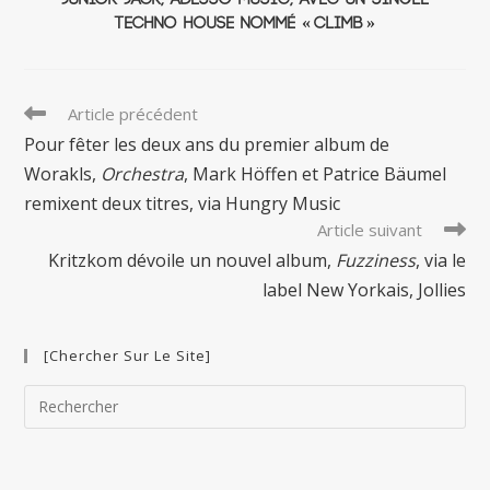
techno house nommé « Climb »
Read
Article précédent
more
Pour fêter les deux ans du premier album de
articles
Worakls,
Orchestra
, Mark Höffen et Patrice Bäumel
remixent deux titres, via Hungry Music
Article suivant
Kritzkom dévoile un nouvel album,
Fuzziness
, via le
label New Yorkais, Jollies
[Chercher Sur Le Site]
Pre
Esc
to
clo