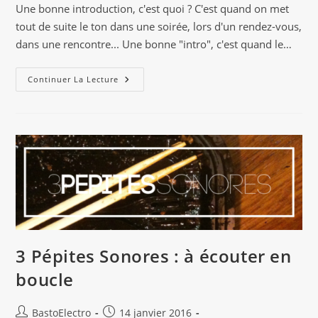
la
Une bonne introduction, c'est quoi ? C'est quand on met
publication :
tout de suite le ton dans une soirée, lors d'un rendez-vous,
dans une rencontre... Une bonne "intro", c'est quand le…
3
Continuer La Lecture
Pépites
Sonores
:
Pour
Une
Bonne
Intro
3 Pépites Sonores : à écouter en
boucle
Auteur/autrice
Publication
BastoElectro
14 janvier 2016