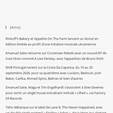
[Actu]
Rinkoff’s Bakery et Appetite On The Farm lancent un donut en
édition limitée au profit d’une initiative musicale ukrainienne
Emanuel Satie retourne sur Crosstown Rebels avec un nouvel EP de
trois titres nommé
A Love Fantasy
, avec l’apparition de Bruno Roth
DHB Portugal revient sur la Costa Da Caparica, du 19 au 20
septembre 2026, pour sa quatrième avec Luciano, Bedouin, Josh
Baker, Carlita, Ahmed Spins, Beltran et bein d’autres
Emanuel Satie, Maga et Tim Engelhardt s’associent à Stee Downes
pour sortir un single house entraînant intitulé « Lifted », via Factory
93 Records
Teho débarque sur le label de Lane 8, This Never Happened, avec
un double single nommé « Fireline / Ashes », deux titres qui alertent