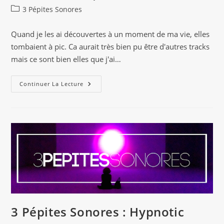
de
publiée :
Post
3 Pépites Sonores
la
category:
publication :
Quand je les ai découvertes à un moment de ma vie, elles
tombaient à pic. Ca aurait très bien pu être d'autres tracks
mais ce sont bien elles que j'ai…
3
Continuer La Lecture
Pépites
Sonores
:
À
Écouter
En
Boucle
3 Pépites Sonores : Hypnotic