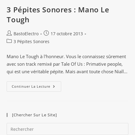
3 Pépites Sonores : Mano Le
Tough
Auteur/autrice
Publication
BastoElectro
17 octobre 2013
de
publiée :
Post
3 Pépites Sonores
la
category:
publication :
Mano Le Tough à l'honneur. Vous le connaissez sûrement
avec son track remixé par Tale Of Us : Primative people,
qui est une véritable pépite. Mais avant toute chose Niall…
3
Continuer La Lecture
Pépites
Sonores
:
Mano
Le
Tough
[Chercher Sur Le Site]
Pre
Es