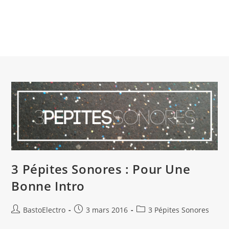
3 Pépites Sonores : Pour Une
Bonne Intro
Auteur/autrice
Publication
Post
BastoElectro
3 mars 2016
3 Pépites Sonores
de
publiée :
category: