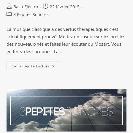
Auteur/autrice
Publication
BastoElectro
22 février 2015
de
publiée :
Post
3 Pépites Sonores
la
category:
publication :
La musique classique a des vertus thérapeutiques c'est
scientifiquement prouvé. Mettez un casque sur les oreilles
des nouveaux-nés et faites leur écouter du Mozart. Vous
en ferez des surdoués. La…
3
Continuer La Lecture
Pépites
Sonores
:
Hypnotic