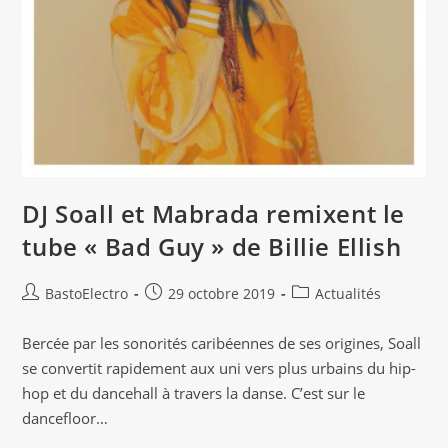
DJ Soall et Mabrada remixent le
tube « Bad Guy » de Billie Ellish
Auteur/autrice
Publication
Post
BastoElectro
29 octobre 2019
Actualités
de
publiée :
category:
la
Bercée par les sonorités caribéennes de ses origines, Soall
publication :
se convertit rapidement aux uni vers plus urbains du hip-
hop et du dancehall à travers la danse. C’est sur le
dancefloor…