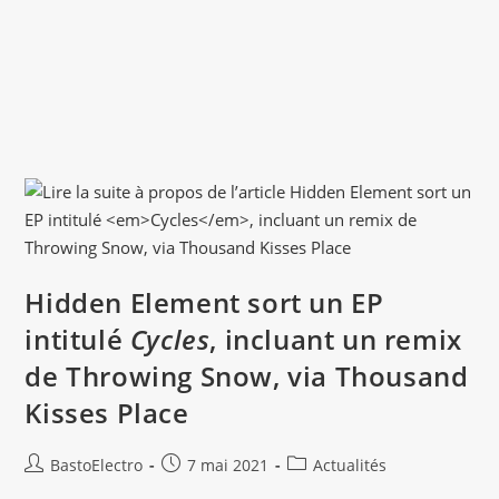
Hidden Element sort un EP
intitulé
Cycles
, incluant un remix
de Throwing Snow, via Thousand
Kisses Place
Auteur/autrice
Publication
Post
BastoElectro
7 mai 2021
Actualités
de
publiée :
category: