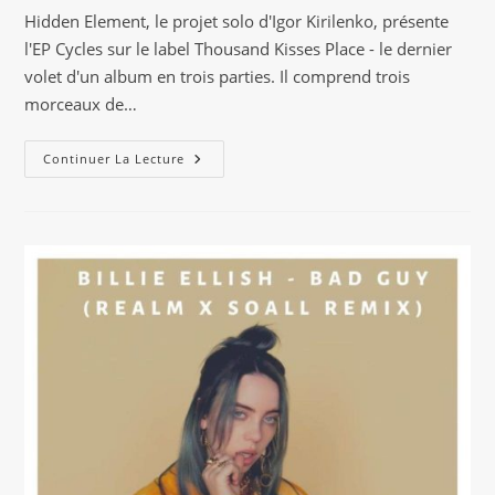
la
Hidden Element, le projet solo d'Igor Kirilenko, présente
publication :
l'EP Cycles sur le label Thousand Kisses Place - le dernier
volet d'un album en trois parties. Il comprend trois
morceaux de…
Hidden
Continuer La Lecture
Element
Sort
Un
EP
Intitulé
Cycles
,
Incluant
Un
Remix
De
Throwing
Snow,
Via
Thousand
Kisses
Place