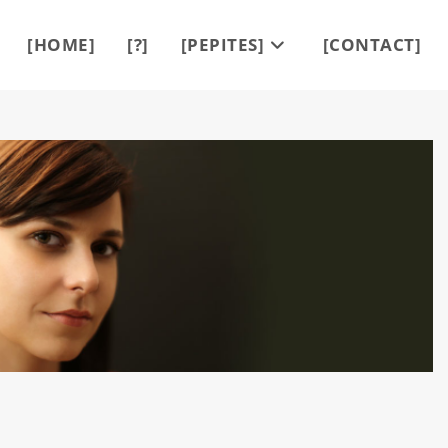
[HOME]
[?]
[PEPITES]
[CONTACT]