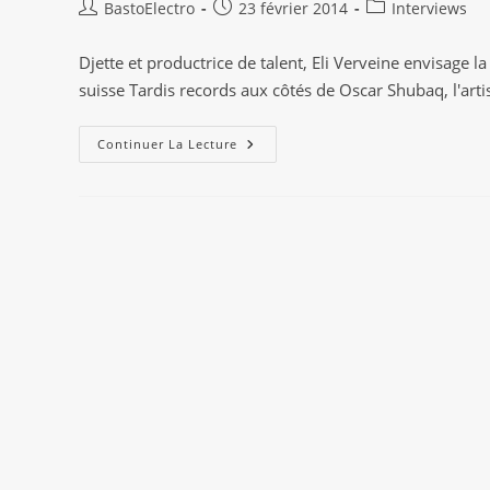
Auteur/autrice
Publication
Post
BastoElectro
23 février 2014
Interviews
de
publiée :
category:
la
Djette et productrice de talent, Eli Verveine envisage
publication :
suisse Tardis records aux côtés de Oscar Shubaq, l'arti
Eli
Continuer La Lecture
Verveine
:
L’interview