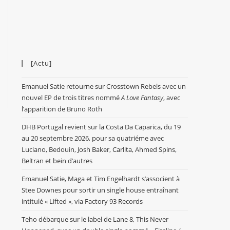
[Actu]
Emanuel Satie retourne sur Crosstown Rebels avec un
nouvel EP de trois titres nommé
A Love Fantasy
, avec
l’apparition de Bruno Roth
DHB Portugal revient sur la Costa Da Caparica, du 19
au 20 septembre 2026, pour sa quatriéme avec
Luciano, Bedouin, Josh Baker, Carlita, Ahmed Spins,
Beltran et bein d’autres
Emanuel Satie, Maga et Tim Engelhardt s’associent à
Stee Downes pour sortir un single house entraînant
intitulé « Lifted », via Factory 93 Records
Teho débarque sur le label de Lane 8, This Never