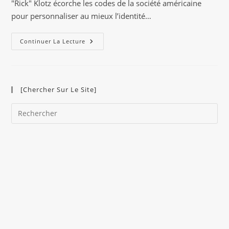
"Rick" Klotz écorche les codes de la société américaine
pour personnaliser au mieux l’identité…
Freshjive
Continuer La Lecture
Par
Rich
Klotz
:
Porter
Un
[Chercher Sur Le Site]
Tee-
Shirt
Est
Pre
De
L’art
Es
to
clo
the
sea
pan