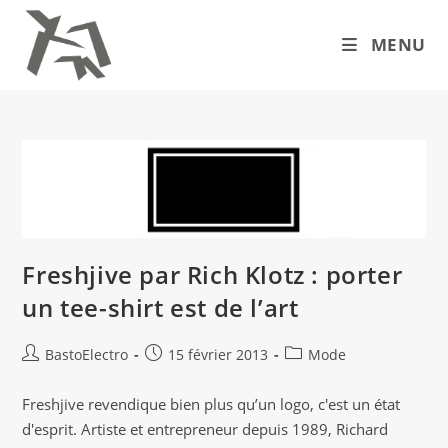
Skip
to
MENU
content
Freshjive par Rich Klotz : porter
un tee-shirt est de l’art
Auteur/autrice
Publication
Post
BastoElectro
15 février 2013
Mode
de
publiée :
category:
la
Freshjive revendique bien plus qu’un logo, c'est un état
publication :
d'esprit. Artiste et entrepreneur depuis 1989, Richard