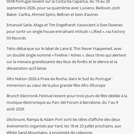
DHB Portugal revient sur la Costa Da Caparica, du 19 au 20
septembre 2026, pour sa quatriéme avec Luciano, Bedouin, Josh
Baker, Carlita, Ahmed Spins, Beltran et bein d’autres
Emanuel Satie, Maga et Tim Engelhardt s’associent à Stee Downes
pour sortir un single house entraînant intitulé « Lifted », via Factory
93 Records
Teho débarque sur le label de Lane 8, This Never Happened, avec
un double single nommé « Fireline / Ashes », deux titres qui alertent
sur la menace grandissante des feux de forêts et le silence et la
dévastation qu’il laisse
Afro Nation 2026 à Praia da Rocha, dans le Sud du Portugal :
immersion au cœur de la plus grande fête Afro d’Europe
Brunch Electronik Festival revient pour trois jours de fête dédiée à la
musique électronique au Parc del Forum à Barcelone, du 7 au 9
août 2026
Disclosure, Rampa & Adam Port sont les têtes d’affiche des deux
événements organisés par Yard, les 18 et 25 juillet prochains, aux
White Sand Mountains, à proximité de Lisbonne