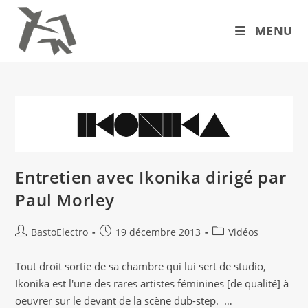
Skip
to
MENU
content
Entretien avec Ikonika dirigé par
Paul Morley
Auteur/autrice
Publication
Post
BastoElectro
19 décembre 2013
Vidéos
de
publiée :
category:
la
Tout droit sortie de sa chambre qui lui sert de studio,
publication :
Ikonika est l'une des rares artistes féminines [de qualité] à
oeuvrer sur le devant de la scène dub-step. …