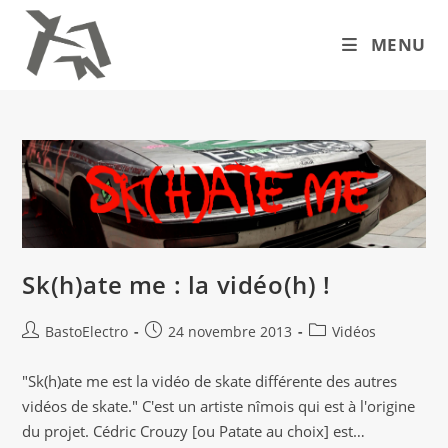
Skip
to
MENU
content
Sk(h)ate me : la vidéo(h) !
Auteur/autrice
Publication
Post
BastoElectro
24 novembre 2013
Vidéos
de
publiée :
category:
la
"Sk(h)ate me est la vidéo de skate différente des autres
publication :
vidéos de skate." C'est un artiste nîmois qui est à l'origine
du projet. Cédric Crouzy [ou Patate au choix] est…