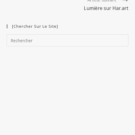
Lumière sur Har.art
[Chercher Sur Le Site]
Pre
Esc
to
clo
the
sea
pan