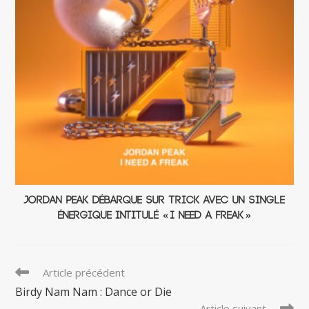
Jordan Peak débarque sur Trick avec un single
énergique intitulé « I Need A Freak »
Read
Article précédent
more
Birdy Nam Nam : Dance or Die
articles
Article suivant