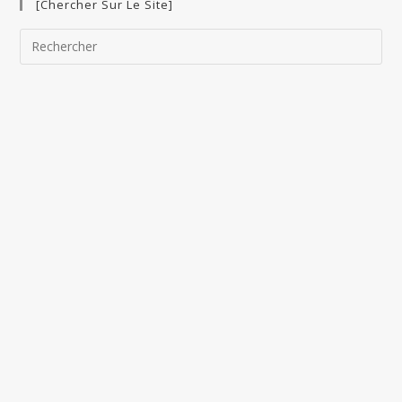
[Chercher Sur Le Site]
Pre
Esc
to
clo
the
sea
pan