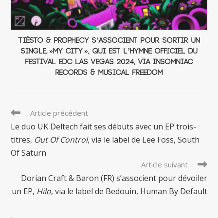
Tiësto & PROPHECY s’associent pour sortir un
single, »My City », qui est l’hymne officiel du
festival EDC Las Vegas 2024, via Insomniac
Records & Musical Freedom
Read
Article précédent
more
Le duo UK Deltech fait ses débuts avec un EP trois-
articles
titres,
Out Of Control
, via le label de Lee Foss, South
Of Saturn
Article suivant
Dorian Craft & Baron (FR) s’associent pour dévoiler
un EP,
Hilo
, via le label de Bedouin, Human By Default