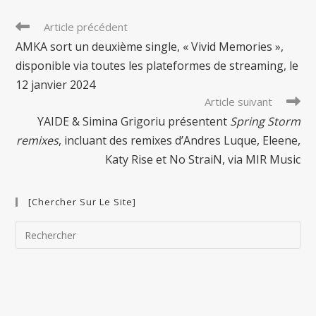
Read
Article précédent
more
AMKA sort un deuxième single, « Vivid Memories »,
articles
disponible via toutes les plateformes de streaming, le
12 janvier 2024
Article suivant
YAIDE & Simina Grigoriu présentent
Spring Storm
remixes
, incluant des remixes d’Andres Luque, Eleene,
Katy Rise et No StraiN, via MIR Music
[Chercher Sur Le Site]
Pre
Esc
to
clo
the
sea