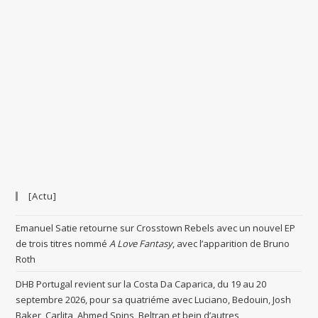
[Actu]
Emanuel Satie retourne sur Crosstown Rebels avec un nouvel EP
de trois titres nommé
A Love Fantasy
, avec l’apparition de Bruno
Roth
DHB Portugal revient sur la Costa Da Caparica, du 19 au 20
septembre 2026, pour sa quatriéme avec Luciano, Bedouin, Josh
Baker, Carlita, Ahmed Spins, Beltran et bein d’autres