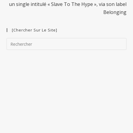
un single intitulé « Slave To The Hype », via son label
Belonging
[Chercher Sur Le Site]
Pre
Esc
to
clo
the
sea
pan