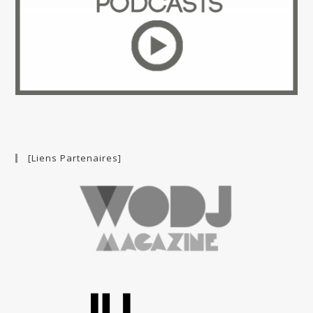
[Liens Partenaires]