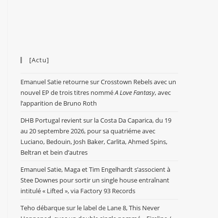
[Actu]
Emanuel Satie retourne sur Crosstown Rebels avec un
nouvel EP de trois titres nommé
A Love Fantasy
, avec
l’apparition de Bruno Roth
DHB Portugal revient sur la Costa Da Caparica, du 19
au 20 septembre 2026, pour sa quatriéme avec
Luciano, Bedouin, Josh Baker, Carlita, Ahmed Spins,
Beltran et bein d’autres
Emanuel Satie, Maga et Tim Engelhardt s’associent à
Stee Downes pour sortir un single house entraînant
intitulé « Lifted », via Factory 93 Records
Teho débarque sur le label de Lane 8, This Never