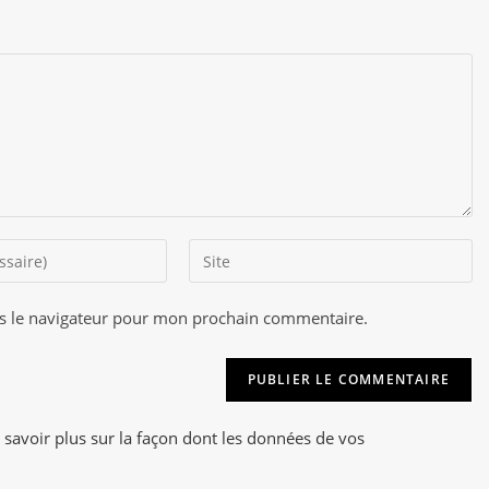
Saisir
l’URL
de
s le navigateur pour mon prochain commentaire.
A
votre
l
site
t
(facultatif)
e
r
 savoir plus sur la façon dont les données de vos
n
a