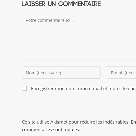
Laisser un commentaire
Comment
Enter
Enter
your
your
name
email
Enregistrer mon nom, mon e-mail et mon site dan
or
address
username
to
to
comment
comment
Ce site utilise Akismet pour réduire les indésirables.
En
commentaires sont traitées
.