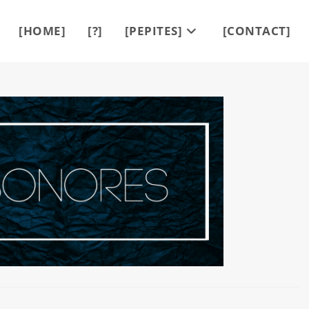
[HOME]
[?]
[PEPITES]
[CONTACT]