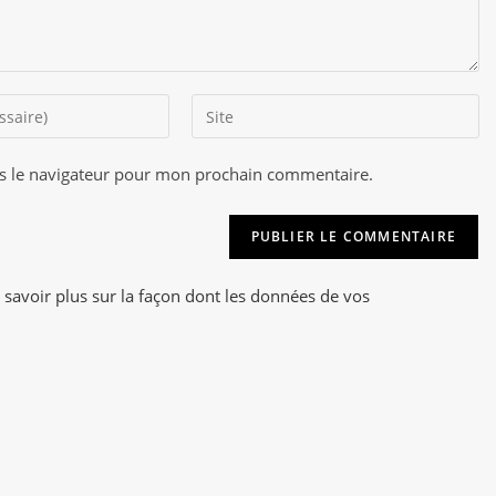
Saisir
l’URL
de
s le navigateur pour mon prochain commentaire.
A
votre
l
site
t
(facultatif)
e
r
 savoir plus sur la façon dont les données de vos
n
a
t
i
v
e
: