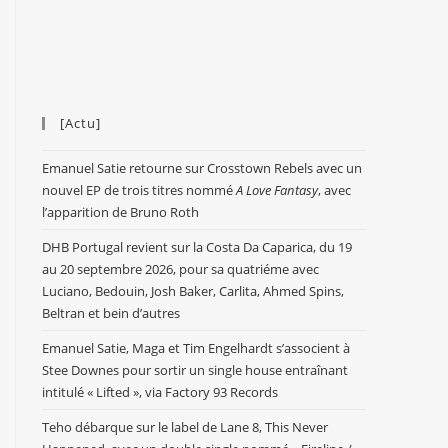
[Actu]
Emanuel Satie retourne sur Crosstown Rebels avec un
nouvel EP de trois titres nommé
A Love Fantasy
, avec
l’apparition de Bruno Roth
DHB Portugal revient sur la Costa Da Caparica, du 19
au 20 septembre 2026, pour sa quatriéme avec
Luciano, Bedouin, Josh Baker, Carlita, Ahmed Spins,
Beltran et bein d’autres
Emanuel Satie, Maga et Tim Engelhardt s’associent à
Stee Downes pour sortir un single house entraînant
intitulé « Lifted », via Factory 93 Records
Teho débarque sur le label de Lane 8, This Never