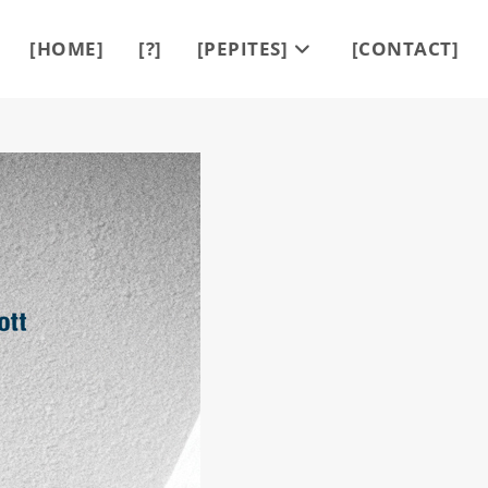
[HOME]
[?]
[PEPITES]
[CONTACT]