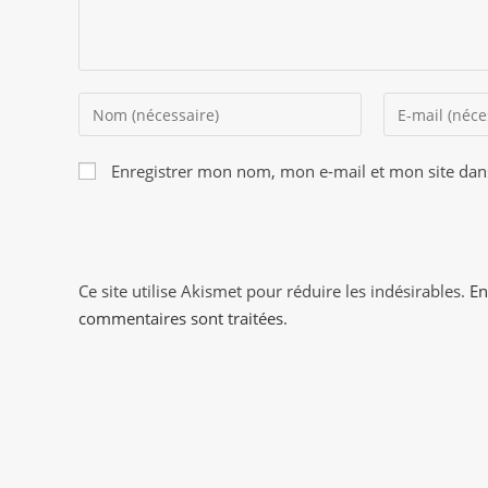
Enter
Enter
your
your
name
email
Enregistrer mon nom, mon e-mail et mon site dan
or
address
username
to
to
comment
comment
Ce site utilise Akismet pour réduire les indésirables.
En
commentaires sont traitées
.