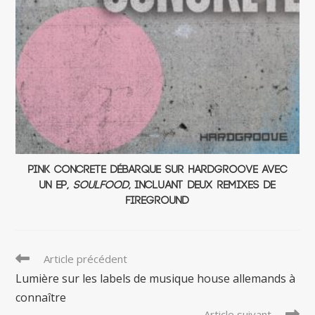
Pink Concrete débarque sur Hardgroove avec
un EP,
Soulfood
, incluant deux remixes de
Fireground
Read
Article précédent
more
Lumière sur les labels de musique house allemands à
articles
connaître
Article suivant