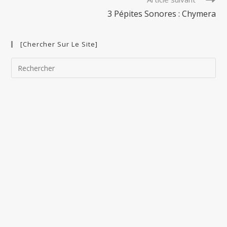
3 Pépites Sonores : Chymera
[Chercher Sur Le Site]
Pre
Esc
to
clo
the
sea
pan