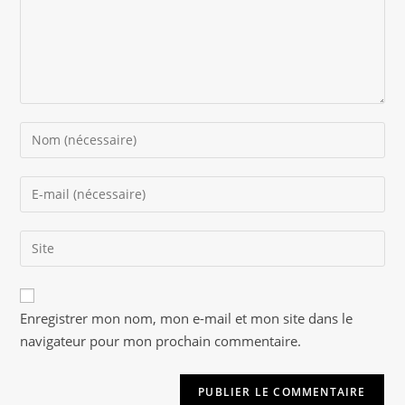
Enter
your
name
Enter
or
your
username
email
to
Saisir
address
comment
l’URL
to
de
comment
A
votre
Enregistrer mon nom, mon e-mail et mon site dans le
l
site
navigateur pour mon prochain commentaire.
t
(facultatif)
e
r