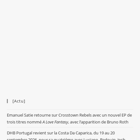
[Actu]
Emanuel Satie retourne sur Crosstown Rebels avec un nouvel EP de
trois titres nommé
A Love Fantasy
, avec l’apparition de Bruno Roth
DHB Portugal revient sur la Costa Da Caparica, du 19 au 20
septembre 2026, pour sa quatriéme avec Luciano, Bedouin, Josh