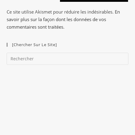
n
a
Ce site utilise Akismet pour réduire les indésirables.
En
t
savoir plus sur la façon dont les données de vos
i
commentaires sont traitées
.
v
e
[Chercher Sur Le Site]
:
Pre
Es
to
clo
the
sea
pan