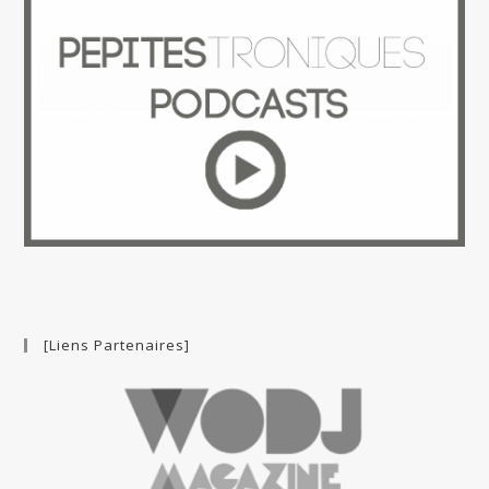
[Liens Partenaires]