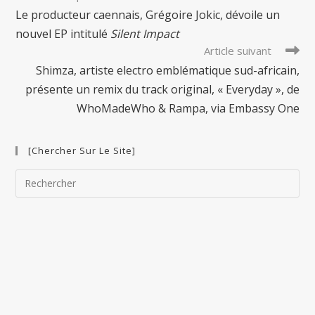
more
Le producteur caennais, Grégoire Jokic, dévoile un
articles
nouvel EP intitulé
Silent Impact
Article suivant
Shimza, artiste electro emblématique sud-africain,
présente un remix du track original, « Everyday », de
WhoMadeWho & Rampa, via Embassy One
[Chercher Sur Le Site]
Pre
Esc
to
clo
the
sea
pan