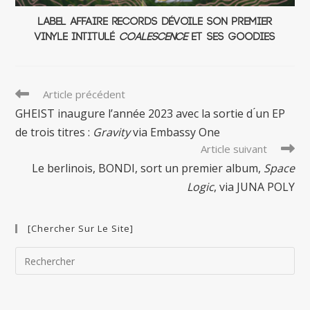
Label Affaire Records dévoile son premier
vinyle intitulé
Coalescence
et ses goodies
Read
Article précédent
more
GHEIST inaugure l’année 2023 avec la sortie d ́un EP
articles
de trois titres :
Gravity
via Embassy One
Article suivant
Le berlinois, BONDI, sort un premier album,
Space
Logic
, via JUNA POLY
[Chercher Sur Le Site]
Pre
Esc
to
clo