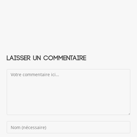
Laisser un commentaire
Comment
Enter
your