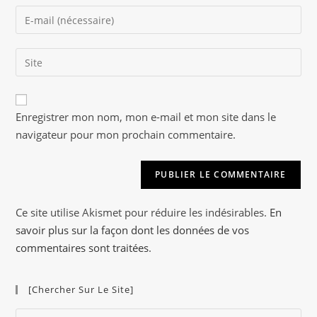
name
Enter
or
your
username
email
to
Saisir
address
comment
l’URL
to
de
comment
A
votre
Enregistrer mon nom, mon e-mail et mon site dans le
l
site
navigateur pour mon prochain commentaire.
t
(facultatif)
e
r
n
a
Ce site utilise Akismet pour réduire les indésirables.
En
t
savoir plus sur la façon dont les données de vos
i
commentaires sont traitées
.
v
e
[Chercher Sur Le Site]
:
Pre