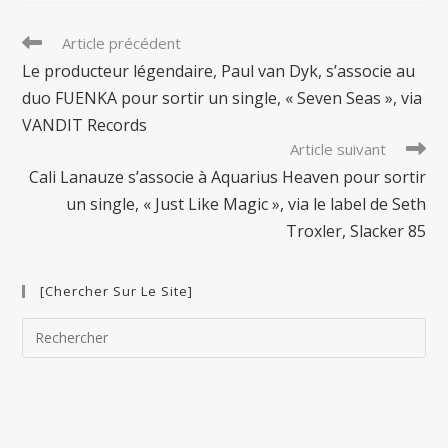
Read
Article précédent
more
Le producteur légendaire, Paul van Dyk, s’associe au
articles
duo FUENKA pour sortir un single, « Seven Seas », via
VANDIT Records
Article suivant
Cali Lanauze s’associe à Aquarius Heaven pour sortir
un single, « Just Like Magic », via le label de Seth
Troxler, Slacker 85
[Chercher Sur Le Site]
Pre
Esc
to
clo
the
sea